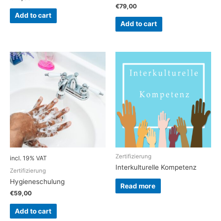
€
79,00
Add to cart
Add to cart
Zertifizierung
incl. 19% VAT
Interkulturelle Kompetenz
Zertifizierung
Hygieneschulung
Read more
€
59,00
Add to cart