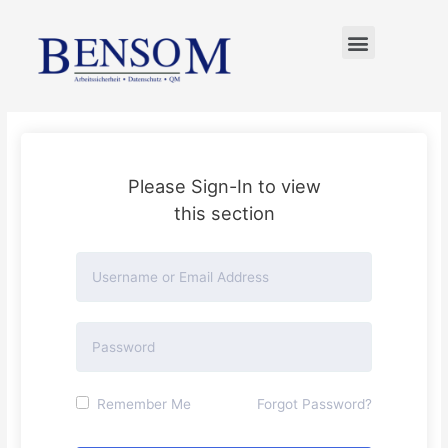
FÜR UNTERNEHMER
Please Sign-In to view
this section
Remember Me
Forgot Password?