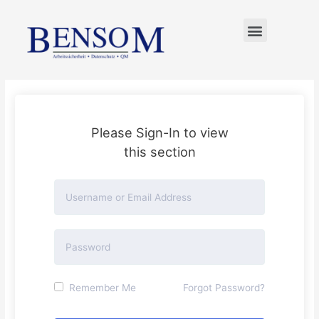
FÜR UNTERNEHMER
Please Sign-In to view
this section
Remember Me
Forgot Password?