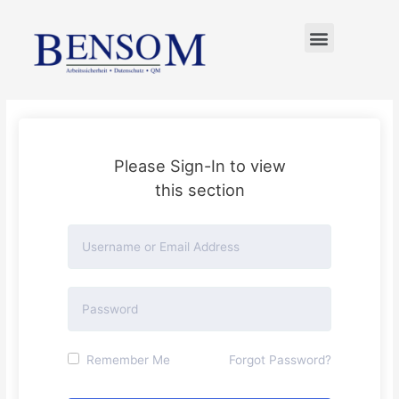
FÜR UNTERNEHMER
Please Sign-In to view
this section
Remember Me
Forgot Password?