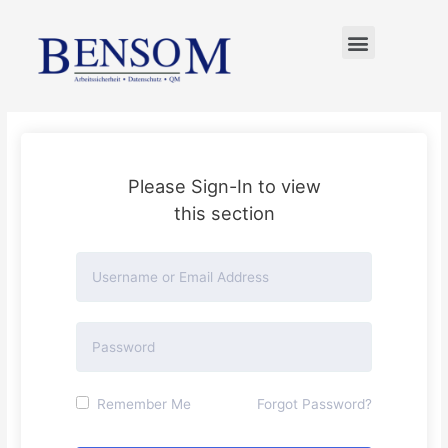
FÜR UNTERNEHMER
Please Sign-In to view
this section
Remember Me
Forgot Password?