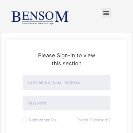
FÜR UNTERNEHMER
Please Sign-In to view
this section
Remember Me
Forgot Password?