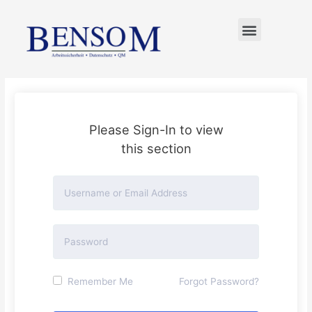
FÜR UNTERNEHMER
Please Sign-In to view
this section
Remember Me
Forgot Password?