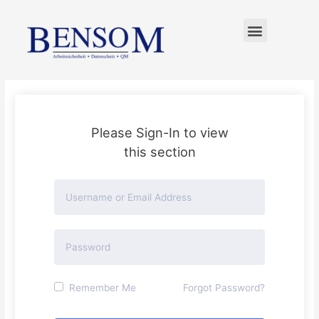
FÜR UNTERNEHMER
Please Sign-In to view
this section
Remember Me
Forgot Password?