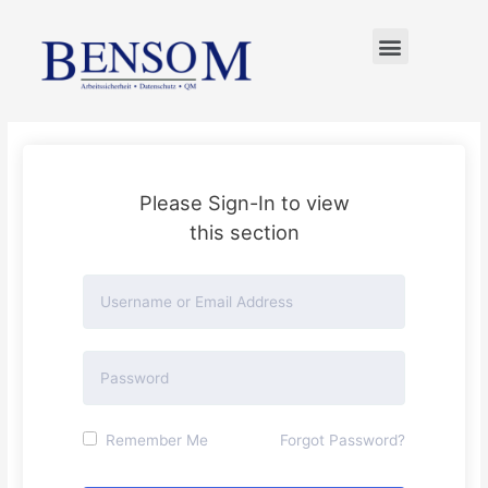
FÜR UNTERNEHMER
Please Sign-In to view
this section
Remember Me
Forgot Password?