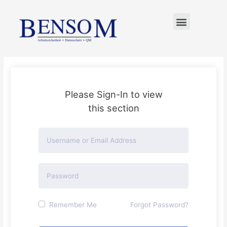
FÜR UNTERNEHMER
Please Sign-In to view
this section
Remember Me
Forgot Password?