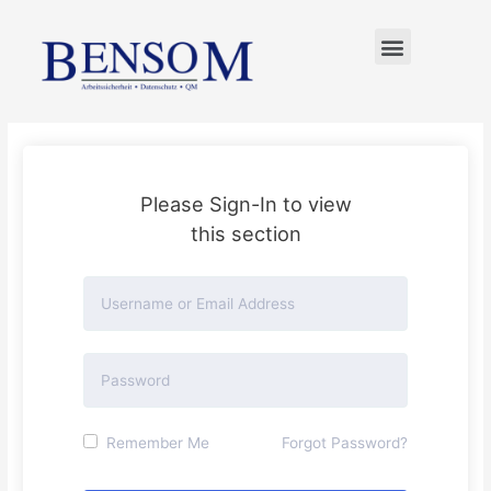
FÜR UNTERNEHMER
Please Sign-In to view
this section
Remember Me
Forgot Password?