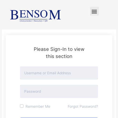
FÜR UNTERNEHMER
Please Sign-In to view
this section
Remember Me
Forgot Password?