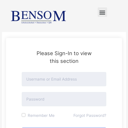
FÜR UNTERNEHMER
Please Sign-In to view
this section
Remember Me
Forgot Password?